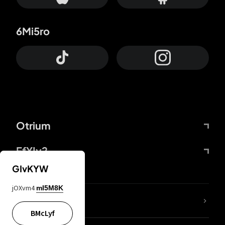
6Mi5ro
Otrium
FfYIy2
GIvKYW
jOXvm4
mI5M8K
Lj7sBL
BMcLyf