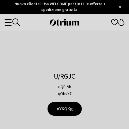
Otrium
Nuovo cliente? Usa WELCOME per tutte le offerte +
/
5
Trustpilot
spedizione gratuita.
score
Otrium
Categories
home
page
U/RGJC
qQPLVh
qObvX7
nYKQKg