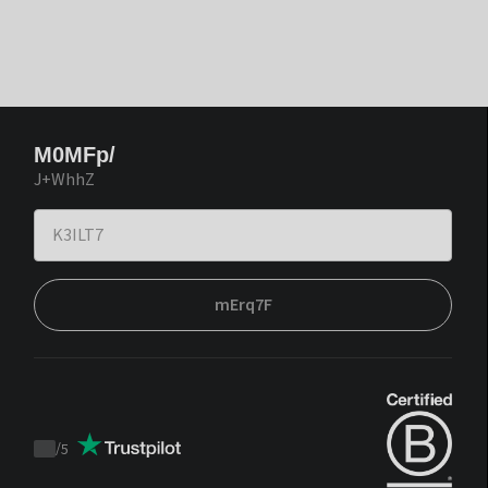
M0MFp/
J+WhhZ
mErq7F
/
5
Trustpilot
score