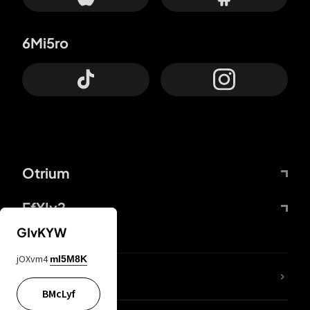
6Mi5ro
Otrium
FfYIy2
GIvKYW
jOXvm4
mI5M8K
Lj7sBL
BMcLyf