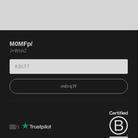
M0MFp/
J+WhhZ
mErq7F
/
5
Trustpilot
score