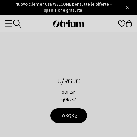
Otrium
Nuovo cliente? Usa WELCOME per tutte le offerte +
/
5
Trustpilot
spedizione gratuita.
score
Otrium
Categories
home
page
U/RGJC
qQPLVh
qObvX7
nYKQKg