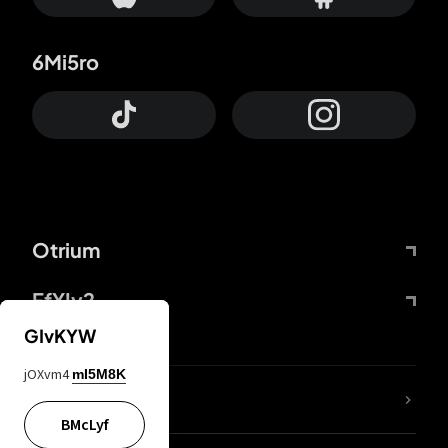
6Mi5ro
Otrium
FfYIy2
GIvKYW
jOXvm4
mI5M8K
Lj7sBL
BMcLyf