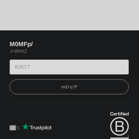
M0MFp/
J+WhhZ
mErq7F
/
5
Trustpilot
score