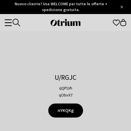
Otrium
Nuovo cliente? Usa WELCOME per tutte le offerte +
/
5
Trustpilot
spedizione gratuita.
score
Otrium
Categories
home
page
U/RGJC
qQPLVh
qObvX7
nYKQKg