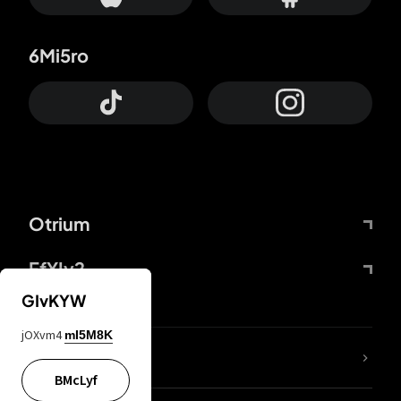
6Mi5ro
Otrium
FfYIy2
GIvKYW
jOXvm4
mI5M8K
Lj7sBL
BMcLyf