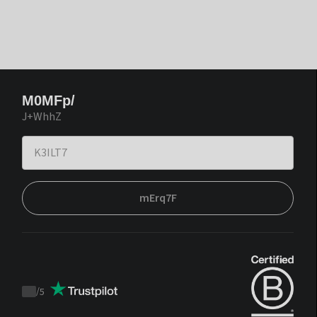
M0MFp/
J+WhhZ
mErq7F
/
5
Trustpilot
score