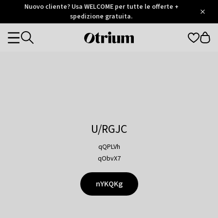
Otrium
Nuovo cliente? Usa WELCOME per tutte le offerte +
/
5
Trustpilot
spedizione gratuita.
score
Otrium
Categories
home
page
U/RGJC
qQPLVh
qObvX7
nYKQKg