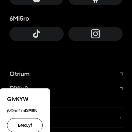
6Mi5ro
Otrium
FfYIy2
GIvKYW
jOXvm4
mI5M8K
Lj7sBL
BMcLyf