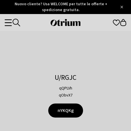
Otrium
Nuovo cliente? Usa WELCOME per tutte le offerte +
/
5
Trustpilot
spedizione gratuita.
score
Otrium
Categories
home
page
U/RGJC
qQPLVh
qObvX7
nYKQKg