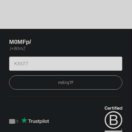
M0MFp/
J+WhhZ
mErq7F
/
5
Trustpilot
score