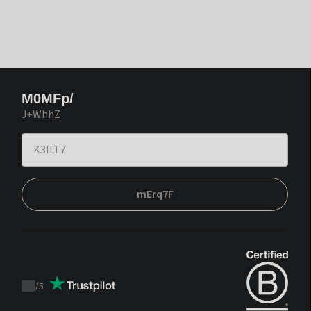
M0MFp/
J+WhhZ
mErq7F
/
5
Trustpilot
score