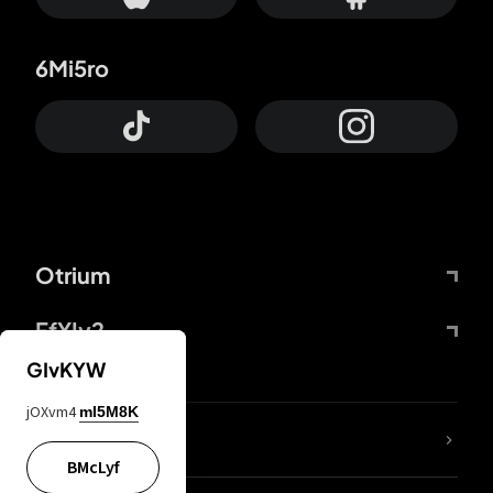
6Mi5ro
Otrium
FfYIy2
GIvKYW
jOXvm4
mI5M8K
Lj7sBL
BMcLyf