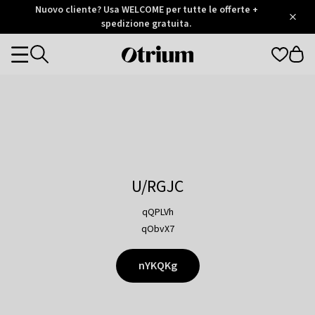
Otrium
Nuovo cliente? Usa WELCOME per tutte le offerte +
/
5
Trustpilot
spedizione gratuita.
score
Otrium
Categories
home
page
U/RGJC
qQPLVh
qObvX7
nYKQKg