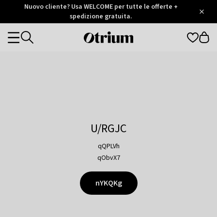
Otrium
Nuovo cliente? Usa WELCOME per tutte le offerte +
/
5
Trustpilot
spedizione gratuita.
score
Otrium
Categories
home
page
U/RGJC
qQPLVh
qObvX7
nYKQKg