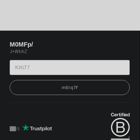
M0MFp/
J+WhhZ
mErq7F
/
5
Trustpilot
score