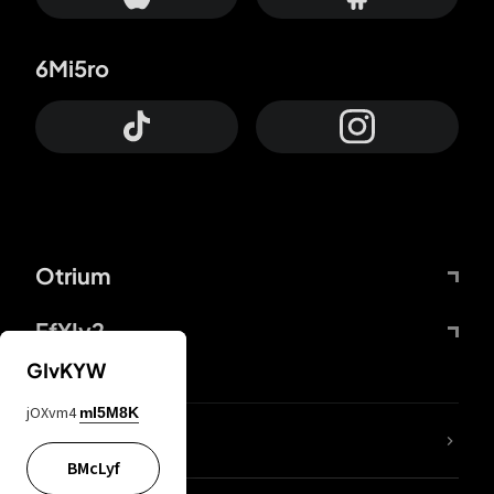
6Mi5ro
Otrium
FfYIy2
GIvKYW
jOXvm4
mI5M8K
Lj7sBL
BMcLyf