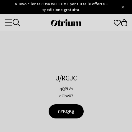
Otrium
Nuovo cliente? Usa WELCOME per tutte le offerte +
/
5
Trustpilot
spedizione gratuita.
score
Otrium
Categories
home
page
U/RGJC
qQPLVh
qObvX7
nYKQKg