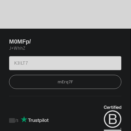
M0MFp/
J+WhhZ
mErq7F
/
5
Trustpilot
score