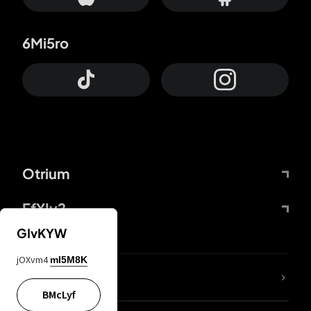
6Mi5ro
Otrium
FfYIy2
GIvKYW
jOXvm4
mI5M8K
Lj7sBL
BMcLyf