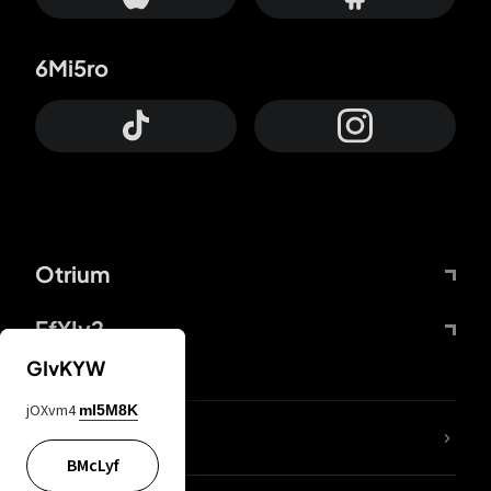
6Mi5ro
Otrium
FfYIy2
GIvKYW
jOXvm4
mI5M8K
Lj7sBL
BMcLyf