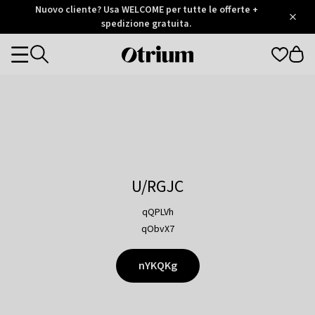
Otrium
Nuovo cliente? Usa WELCOME per tutte le offerte +
/
5
Trustpilot
spedizione gratuita.
score
Otrium
Categories
home
page
U/RGJC
qQPLVh
qObvX7
nYKQKg