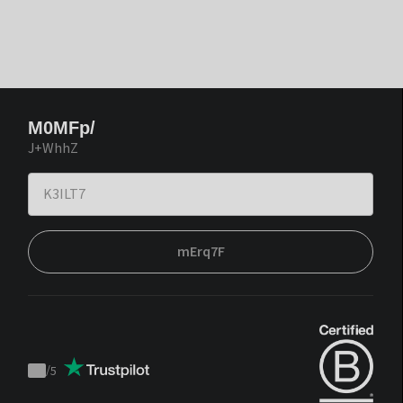
M0MFp/
J+WhhZ
mErq7F
/
5
Trustpilot
score