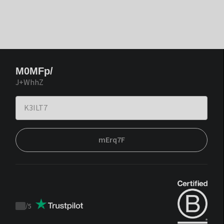
M0MFp/
J+WhhZ
mErq7F
/
5
Trustpilot
score