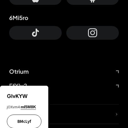
6Mi5ro
Otrium
FfYIy2
GIvKYW
jOXvm4
mI5M8K
Lj7sBL
BMcLyf