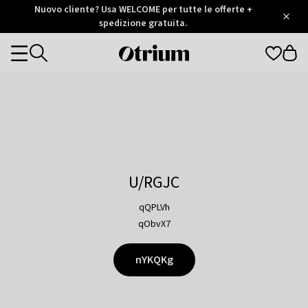
Otrium
Nuovo cliente? Usa WELCOME per tutte le offerte +
/
5
Trustpilot
spedizione gratuita.
score
Otrium
Categories
home
page
U/RGJC
qQPLVh
qObvX7
nYKQKg