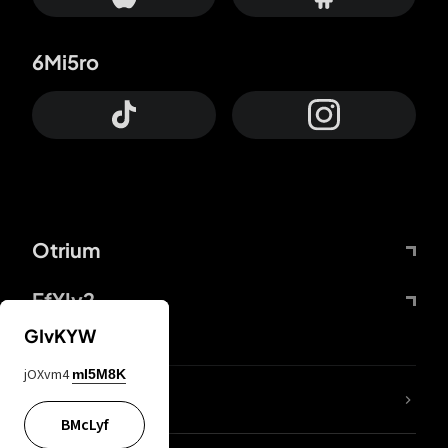
6Mi5ro
Otrium
FfYIy2
GIvKYW
jOXvm4
mI5M8K
Lj7sBL
BMcLyf