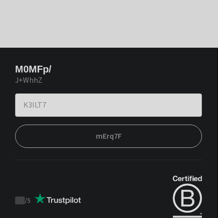
M0MFp/
J+WhhZ
mErq7F
/
5
Trustpilot
score