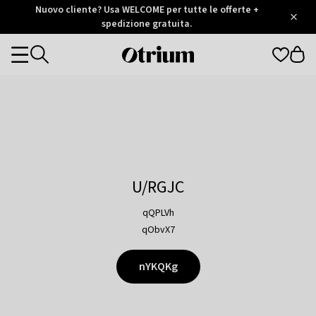
Otrium
Nuovo cliente? Usa WELCOME per tutte le offerte +
/
5
Trustpilot
spedizione gratuita.
score
Otrium
Categories
home
page
U/RGJC
qQPLVh
qObvX7
nYKQKg