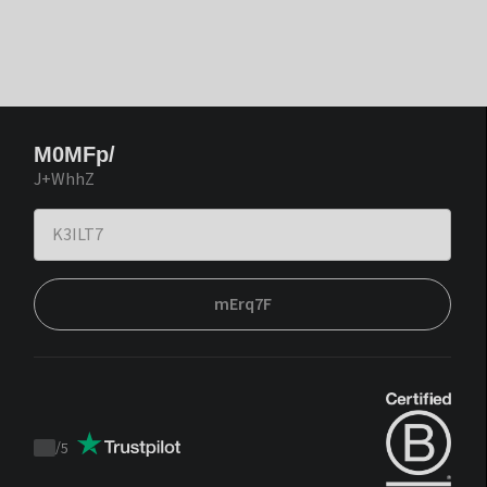
M0MFp/
J+WhhZ
mErq7F
/
5
Trustpilot
score