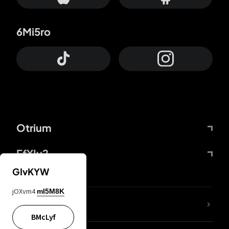
6Mi5ro
Otrium
FfYIy2
GIvKYW
jOXvm4
mI5M8K
Lj7sBL
BMcLyf