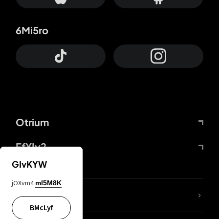
6Mi5ro
Otrium
FfYIy2
GIvKYW
jOXvm4
mI5M8K
Lj7sBL
BMcLyf