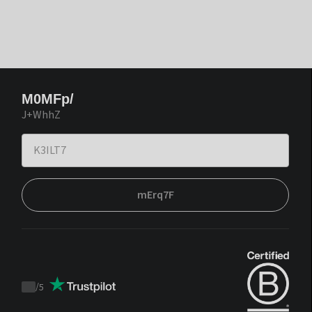
M0MFp/
J+WhhZ
mErq7F
/
5
Trustpilot
score