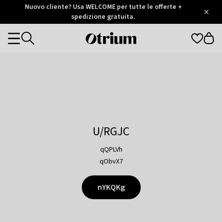
Otrium
Nuovo cliente? Usa WELCOME per tutte le offerte +
/
5
Trustpilot
spedizione gratuita.
score
Otrium
Categories
home
page
U/RGJC
qQPLVh
qObvX7
nYKQKg